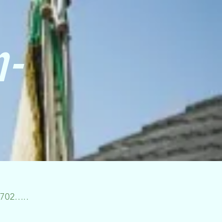
n-
02.....