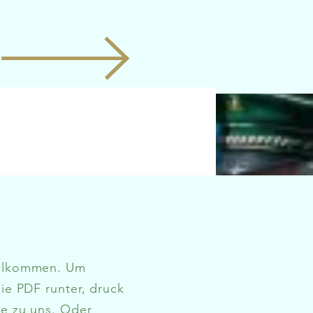
llkommen
. Um
die PDF runter, druck
ie zu uns. Oder