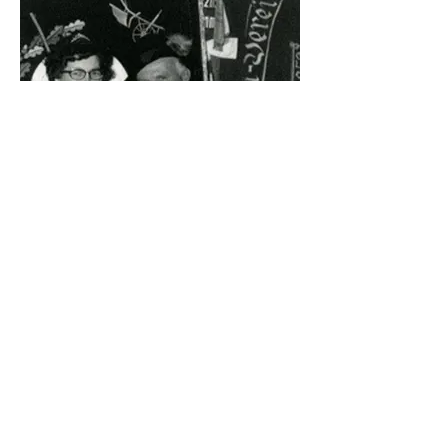
1977
Kaiser Bernhard Niehaus & Kaiserin Erna
Heetderks